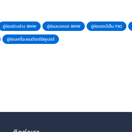
อู่ซ่อมช่วงล่าง BMW
อู่ซ่อมเบรครถ BMW
อู่ซ่อมรถบีเอ็ม F30
อู่ซ่อมเครื่องยนต์รถมินิคูเปอร์