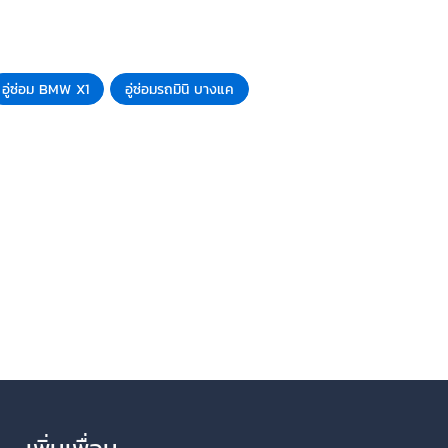
อู่ซ่อม BMW X1
อู่ซ่อมรถมินิ บางแค