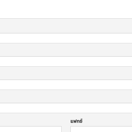
แฟกซ์