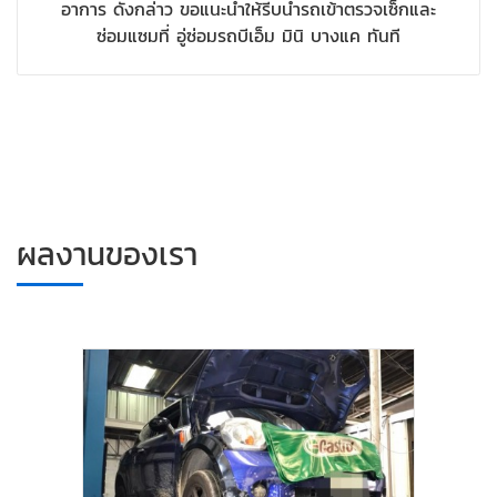
อาการ ดังกล่าว ขอแนะนำให้รีบนำรถเข้าตรวจเซ็กและ
ซ่อมแซมที่ อู่ซ่อมรถบีเอ็ม มินิ บางแค ทันที
ผลงานของเรา