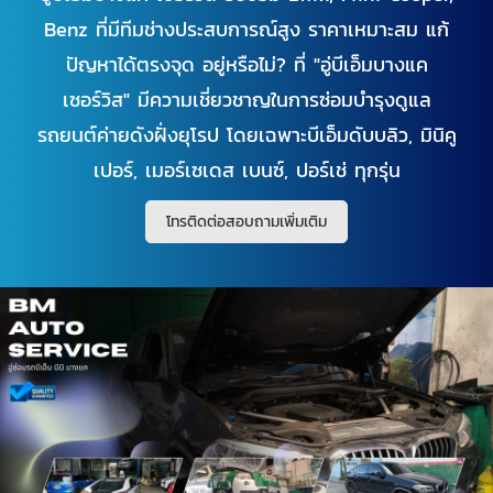
Benz ที่มีทีมช่างประสบการณ์สูง ราคาเหมาะสม แก้
ปัญหาได้ตรงจุด อยู่หรือไม่? ที่ "อู่บีเอ็มบางแค
เซอร์วิส" มีความเชี่ยวชาญในการซ่อมบำรุงดูแล
รถยนต์ค่ายดังฝั่งยุโรป โดยเฉพาะบีเอ็มดับบลิว, มินิคู
เปอร์, เมอร์เซเดส เบนซ์, ปอร์เช่ ทุกรุ่น
โทรติดต่อสอบถามเพิ่มเติม