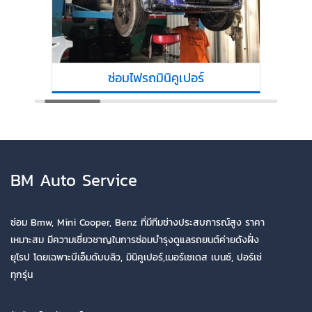
ซ่อมไฟรถมินิคูเปอร์
BM Auto Service
ซ่อม Bmw, Mini Cooper, Benz ที่มีทีมช่างประสบการณ์สูง ราคา
เหมาะสม มีความเชี่ยวชาญในการซ่อมบำรุงดูแลรถยนต์ค่ายดังฝั่ง
ยุโรป โดยเฉพาะบีเอ็มดับบลิว, มินิคูเปอร์,เมอร์เซเดส เบนซ์, ปอร์เช่
ทุกรุ่น